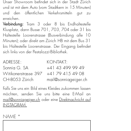
Unser Showroom befindet sich in der Stadt Zürich
und ist mit dem Auto (vom Stadtkern in 15 Minuten)
und den öffentlichen Verkehrsmitteln gut zu
erreichen.
Verbindung:
Tram 3 oder 8 bis Endhaltestelle
Klusplatz, dann Busse 701, 703, 704 oder 31 bis
Haltestelle Loorenstrasse (Busverbindung alle 10
Minuten); oder direkt am Zürich HB mit dem Bus 31
bis Haltestelle Loorenstrasse. Der Eingang befindet
sich links von der Pestalozzi-Bibliothek.
ADRESSE:
KONTAKT:
Sonnia G. SA
+41 43 499 99 49
Witikonerstrasse 397
+41 79 415 49 08
CH-8053 Zürich
mail@sonniageiger.ch
Falls Sie uns ein Bild eines Kleides zukommen lassen
möchten, senden Sie uns bitte eine E-Mail an
mail@sonniageiger.ch
oder eine
Direktnachricht auf
INSTAGRAM.
NAME