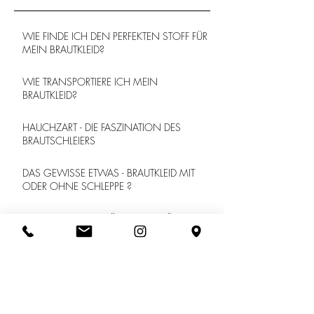
WIE FINDE ICH DEN PERFEKTEN STOFF FÜR
MEIN BRAUTKLEID?
WIE TRANSPORTIERE ICH MEIN
BRAUTKLEID?
HAUCHZART - DIE FASZINATION DES
BRAUTSCHLEIERS
DAS GEWISSE ETWAS - BRAUTKLEID MIT
ODER OHNE SCHLEPPE ?
BUDGET: WIEVIEL MÖCHTE ICH FÜR MEIN
BRAUTKLEID AUSGEBEN?
WAS MACHE ICH MIT DEM BRAUTKLEID
NACH DER HOCHZEIT?
#13 CHRISTMAS SPIRIT